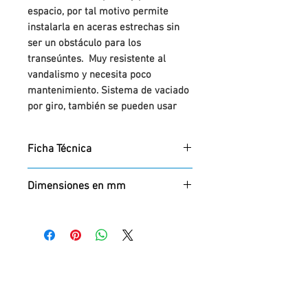
espacio, por tal motivo permite
instalarla en aceras estrechas sin
ser un obstáculo para los
transeúntes. Muy resistente al
vandalismo y necesita poco
mantenimiento. Sistema de vaciado
por giro, también se pueden usar
bolsas de basura.
Modelo antivandálico, fabricado en
Ficha Técnica
acero alcarbono, con perforación
parte inferior para la salida de
Ficha técnica:
PDF
líquidos.
Dimensiones en mm
Acabados: imprimación por
Alto x Diámetro
inmersión, aplicando 3 capa de
536: 450 x 360
pintura sintética o poliuretano (color
537: 550 x 460
a elegir por el cliente dentro de
nuestra gama de colores).
536: 450X360MM / Capacidad 23