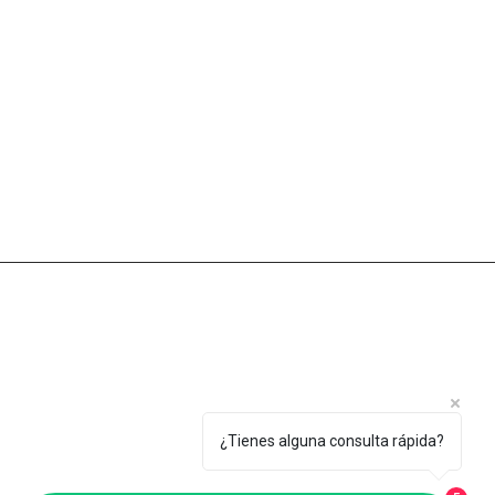
-
Pedestales
Contacto
:
-
Llámanos al
:+34 955 785 139​
- Envía un e-mail a:
info@agasasl.com
- Visítanos en :
C/ Ingeniería, 7. Pol. Ind. El Cerro 41210 -
¿Tienes alguna consulta rápida?
Guillena - Sevilla - España​
-Horario: