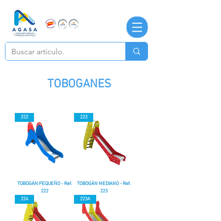
TOBOGANES
222
223
TOBOGÁN PEQUEÑO - Ref.
TOBOGÁN MEDIANO - Ref.
222
223
224
223A