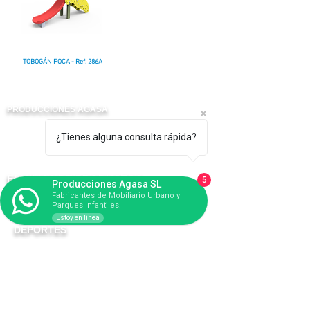
TOBOGÁN FOCA - Ref. 286A
PRODUCCIONES AGASA
¿Tienes alguna consulta rápida?
FABRICANTES DE PARQUES INFANTILES Y
MOBILIARIO URBANO.
FAMILIAS DE PRODUCTOS
5
Producciones Agasa SL
Fabricantes de Mobiliario Urbano y
PARQUES INFANTILES
Parques Infantiles.
Estoy en línea
DEPORTES
MOBILIARIO URBANO
BIOSALUDABLES
AGILITY