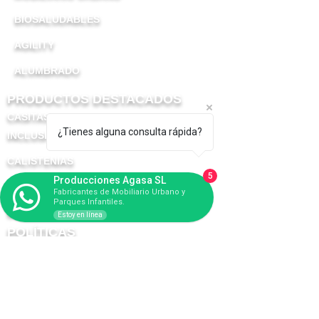
BIOSALUDABLES
AGILITY
ALUMBRADO
PRODUCTOS DESTACADOS​
CASITAS
¿Tienes alguna consulta rápida?
INCLUSIVOS
CALISTENIAS
5
Producciones Agasa SL
TEMÁTICOS
Fabricantes de Mobiliario Urbano y
Parques Infantiles.
BANCOS
Estoy en línea
POLÍTICAS
AVISO LEGAL
POLÍTICA PRIVACIDAD
POLÍTICA COOKIES