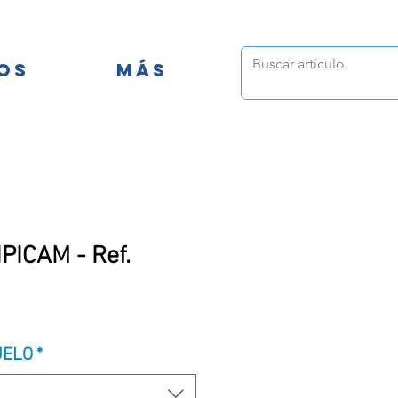
FANTILES
OS
MÁS
PICAM - Ref.
UELO
*