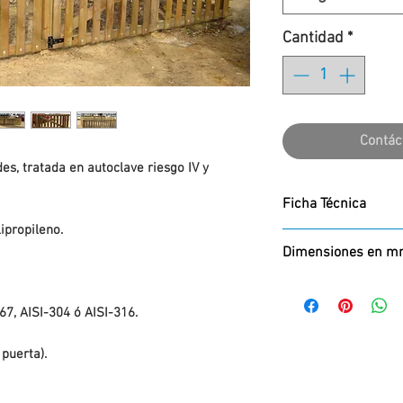
Cantidad
*
Contác
es, tratada en autoclave riesgo IV y
Ficha Técnica
lipropileno.
Ficha técnica:
1
26
Dimensiones en 
Alto x Largo x Anch
800 x 1800 x 1800
267, AISI-304 ó AISI-316.
puerta).