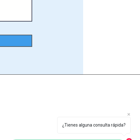
Contacto
:
-
Llámanos al
:+34 955 785 139​
- Envía un e-mail a:
info@agasasl.com
- Visítanos en :
C/ Ingeniería, 7. Pol. Ind. El Cerro 41210 -
¿Tienes alguna consulta rápida?
Guillena - Sevilla - España​
-Horario: