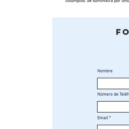
columpios. Se suministra por uni
F
Nombre
Número de Telé
Email