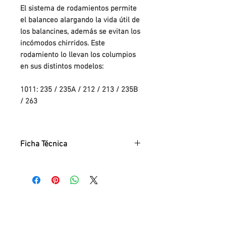
El sistema de rodamientos permite
el balanceo alargando la vida útil de
los balancines, además se evitan los
incómodos chirridos. Este
rodamiento lo llevan los columpios
en sus distintos modelos:
1011: 235 / 235A / 212 / 213 / 235B
/ 263
1012: 225 / 225A / 225B / 225C /
225D / 225E / 225F / 225H / 225M /
Ficha Técnica
275 / 275A
Ficha Técnica:
PDF