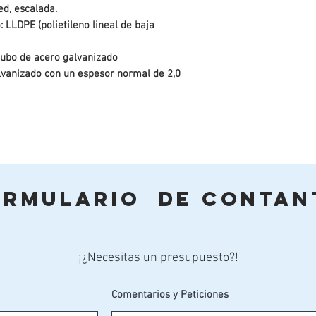
ed, escalada.
 LLDPE (polietileno lineal de baja
ubo de acero galvanizado
alvanizado con un espesor normal de 2,0
do disponible según su solicitud)
lizado para nuestros parques infantiles. Con
es disponible y una larga duración, con el
iene como nuevo.
ormulario de Contan
guridad estándar de la UE EN1176 GS
¡¿Necesitas un presupuesto?!
Comentarios y Peticiones