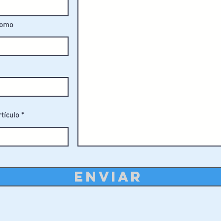
fomo
 zonas residenciales, piscinas
stico, postes de acero, plataformas
 años para componentes de acero.
rtículo
s con regularidad para garantizar una
.
ugando bajo la supervisión de un adulto.
ENVIAR