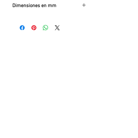
Ficha técnica:
PDF
Dimensiones en mm
Alto x Diámetro
850 x 400