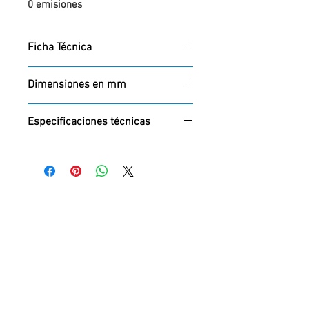
0 emisiones
Programación personalizable
Ficha Técnica
Descargar
Dimensiones en mm
Alto
Especificaciones técnicas
6600MM
Batería
12,8V/ 80 Ah
Temperatura de color
2.700 a 5.000 K
Intensidad lumínica
170lm/W
Durabilidad
+ 50.000 horas