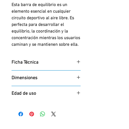
Esta barra de equilibrio es un
elemento esencial en cualquier
circuito deportivo al aire libre. Es
perfecta para desarrollar el
equilibrio, la coordinación y la
concentración mientras los usuarios
caminan y se mantienen sobre ella.
Es una herramienta simple pero
efectiva para mejorar la estabilidad
Ficha Técnica
corporal y la confianza en el
movimiento.
DESCARGAR
Dimensiones
Materiales de alta calidad para
máxima durabilidad:
500 x 2000 x 90mm
Estructura robusta: Fabricada
Edad de uso
con madera de pino de 9x9
cm de grosor, tratada con un
Destinado para mayores de
proceso de autoclave al vacío-
14 años o altura mínima de 1,40
presión (clase 4). Este
m
tratamiento protege la