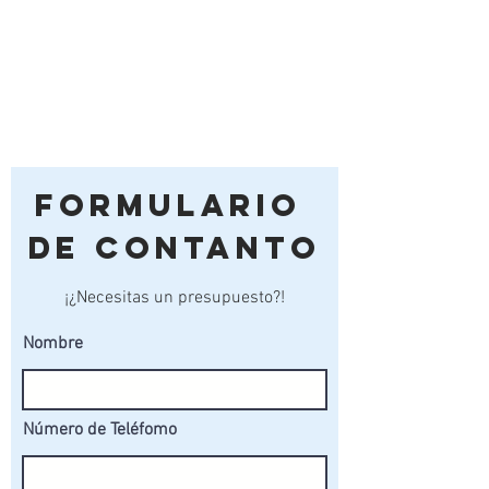
madera contra la carcoma,
termitas, insectos, hongos y
humedad, garantizando una
larga vida útil. Además, está
acabada con lasur, un
protector para exteriores que
aumenta su resistencia a la
intemperie.
Formulario
Tornillería duradera: Toda la
tornillería es de acero
de Contanto
inoxidable, lo que asegura que
las uniones se mantengan
¡¿Necesitas un presupuesto?!
firmes y libres de óxido a lo
largo del tiempo.
Nombre
El diseño robusto y los materiales
seleccionados garantizan un equipo
Número de Teléfomo
seguro y fiable, ideal para parques,
centros deportivos o áreas de juego.