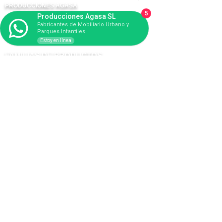
PRODUCCIONES AGASA
5
Producciones Agasa SL
Fabricantes de Mobiliario Urbano y
FABRICANTES DE PARQUES INFANTILES Y
Parques Infantiles.
MOBILIARIO URBANO.
Estoy en línea
FAMILIAS DE PRODUCTOS
PARQUES INFANTILES
DEPORTES
MOBILIARIO URBANO
BIOSALUDABLES
AGILITY
ALUMBRADO
PRODUCTOS DESTACADOS​
CASITAS
INCLUSIVOS