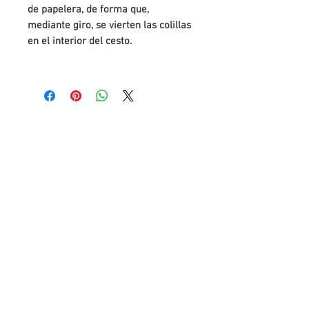
de papelera, de forma que,
mediante giro, se vierten las colillas
en el interior del cesto.
Cuando se instala en paredes, este
mismo sistema de giro le permite el
vaciado con una leve modificación.
La estructura y cenicero es muy
robusto para resistir el vandalismo.