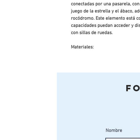
conectadas por una pasarela, con 
juego de la estrella y el ábaco, 
rocódromo. Este elemento está co
capacidades puedan acceder y disf
con sillas de ruedas.
Materiales:
Paredes de Polietileno de alta
antigraffiti.
Techo, suelo y rampa en cont
ANTIDESLIZANTE.
F
Poste en madera de Pino Fland
IV siguiendo el proceso vacío-
frente a la pudrición en conta
según EN/335.2.92 posteriorme
exterior).
Rampa tobogán y partes metáli
Nombre
Tornillería en acero inoxidable