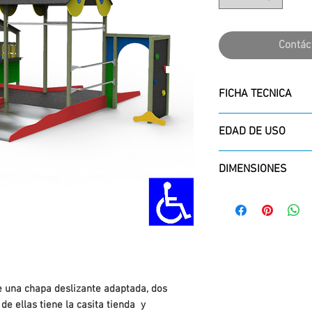
Contác
FICHA TECNICA
Ficha Técnica
EDAD DE USO
A partir de los 3 a
DIMENSIONES
ALTO X LARGO X A
3054 x 8637 x 56
e una chapa deslizante adaptada, dos
de ellas tiene la casita tienda y