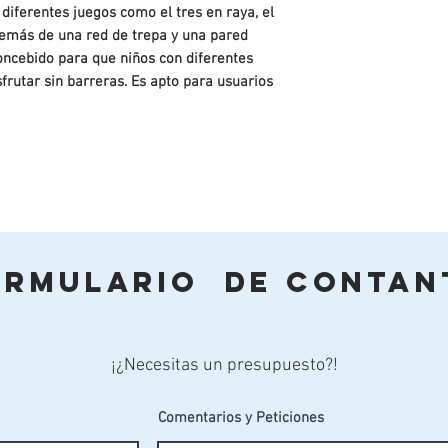
diferentes juegos como el tres en raya, el
además de una red de trepa y una pared
ncebido para que niños con diferentes
rutar sin barreras. Es apto para usuarios
 densidad, libre de mantenimiento y
rachapados laminados hidrófugos,
ormulario de Contan
es, tratado en autoclave clase de riesgo
presión-vacío, que garantiza su durabilidad
cto con el suelo y con fuentes de humedad
nte pintado con lasur (protector para
¡¿Necesitas un presupuesto?!
cas en acero Inoxidable AISI 304.
Comentarios y Peticiones
/electro zincada.