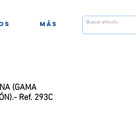
FANTILES
OS
MÁS
ONA (GAMA
N).- Ref. 293C