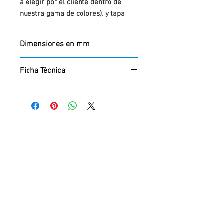
a elegir por el cliente dentro de
nuestra gama de colores). y tapa
superior en acero inoxidable.
Anclaje: enterrar al suelo.
Dimensiones en mm
Alto x Diámetro
Ficha Técnica
800 x 100
Descargar