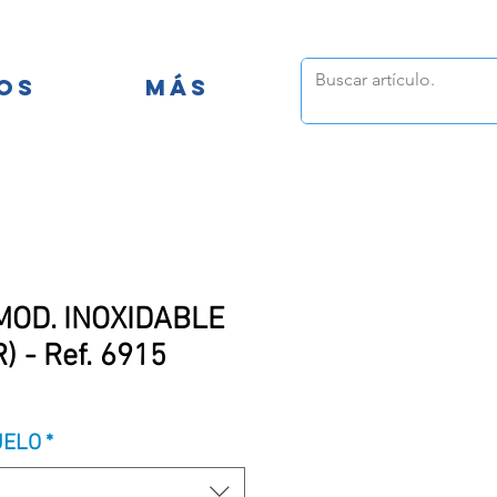
FANTILES
OS
MÁS
OD. INOXIDABLE
 - Ref. 6915
UELO
*