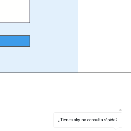
Contacto
:
-
Llámanos al
:+34 955 785 139​
- Envía un e-mail a:
info@agasasl.com
- Visítanos en :
C/ Ingeniería, 7. Pol. Ind. El Cerro 41210 -
¿Tienes alguna consulta rápida?
Guillena - Sevilla - España​