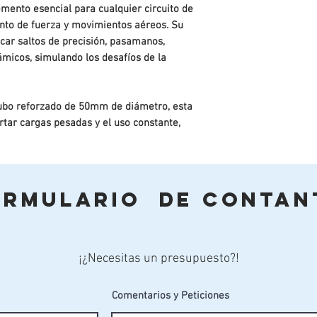
emento esencial para cualquier circuito de
ento de fuerza y movimientos aéreos. Su
icar saltos de precisión, pasamanos,
ámicos, simulando los desafíos de la
tubo reforzado de 50mm de diámetro, esta
rtar cargas pesadas y el uso constante,
 seguridad excepcionales a largo plazo.
nes y soportes están hechos de acero
 resistente a la corrosión y el óxido, lo
se mantenga en perfectas condiciones
ormulario de Contan
s.
 fijación segura en terrenos naturales
¡¿Necesitas un presupuesto?!
ara anclarse firmemente a superficies
ento.
Comentarios y Peticiones
con una versión especial que permite una