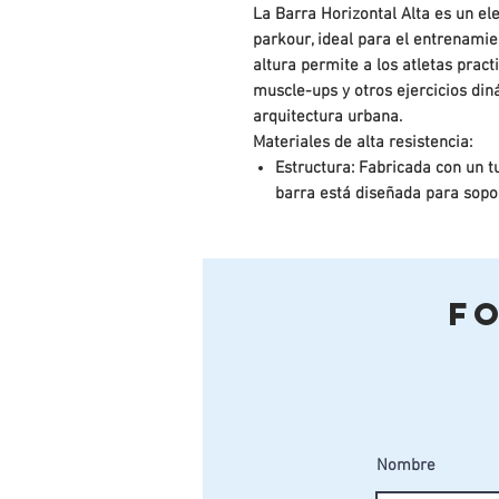
La Barra Horizontal Alta es un el
parkour, ideal para el entrenami
altura permite a los atletas pract
muscle-ups y otros ejercicios din
arquitectura urbana.
Materiales de alta resistencia:
Estructura: Fabricada con un 
barra está diseñada para sopo
garantizando una durabilidad y
Piezas metálicas: Las conexio
inoxidable AISI 304, un material
que asegura que el elemento 
F
incluso en ambientes exteriore
Instalación versátil:
Suelo de tierra: Ideal para una
como césped o tierra.
Suelo de hormigón: Diseñada p
duras como el asfalto o el cem
Nombre
Azoteas o parkings: Contamos 