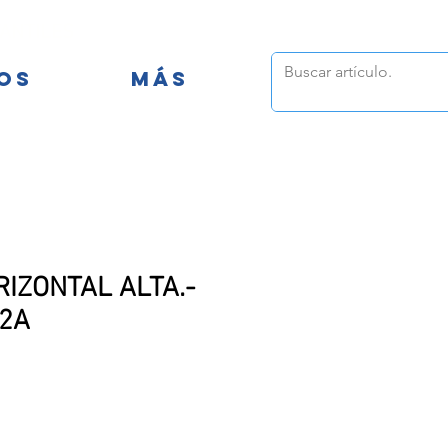
FANTILES
OS
MÁS
IZONTAL ALTA.-
02A