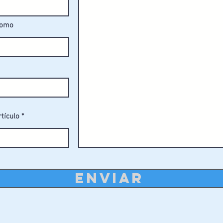
 altura.
fomo
rtículo
ENVIAR