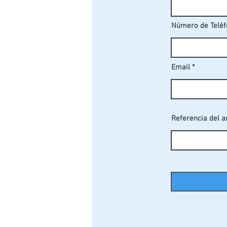
Si el equipo está sujeto a un uso
mantenimiento.
Número de Telé
Todo el material es 100% reciclab
Email
Referencia del a