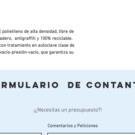
polietileno de alta densidad, libre de
ero, antigraffiti y 100% reciclable.
con tratamiento en autoclave clase de
 vacío-presión-vacío, que garantiza su
ón en contacto con el suelo y con fuentes
 posteriormente pintado con lasur
lvanizado posteriormente pintadas: 1 mano
ormulario de Contan
 3 mano de esmalte acrílico de
e/electro zincada.
ar / Suelo blando – enterrar (no incluido en
¡¿Necesitas un presupuesto?!
 encima de azotea y parking (no incluido en
Comentarios y Peticiones