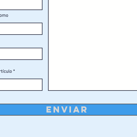
 severo, se aconseja incrementar el plan de
fomo
le.
rtículo
ENVIAR