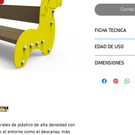
Contác
FICHA TECNICA
Ficha técnica
EDAD DE USO
De 1 a 12 años.
DIMENSIONES
ALTO X LARGO X A
752 x 1040 x 807
rales de plástico de alta densidad con
to el entorno como el descanso, más