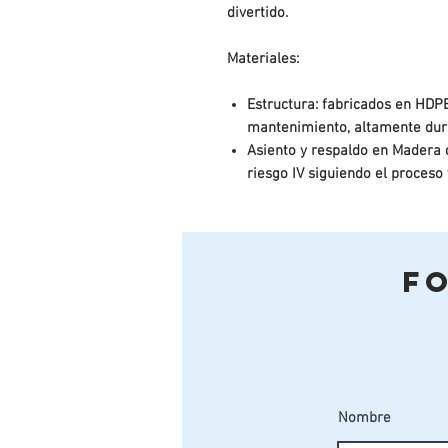
divertido.
Materiales:
Estructura:
fabricados en HDPE 
mantenimiento, altamente durad
Asiento y respaldo en Madera 
riesgo IV siguiendo el proceso
durabilidad frente a la pudrici
de humedad según EN/335.2.92
(protector para exterior).
Piezas metálicas: en acero ga
F
de imprimación antioxidante y
poliuretano.
Tornillería: en acero inoxidabl
Anclajes: Suelo duro - atornill
precio)/ Anclaje especial para
precio).
Nombre