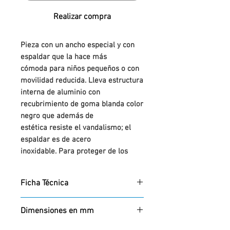
Realizar compra
Pieza con un ancho especial y con
espaldar que la hace más
cómoda para niños pequeños o con
movilidad reducida. Lleva estructura
interna de aluminio con
recubrimiento de goma blanda color
negro que además de
estética resiste el vandalismo; el
espaldar es de acero
inoxidable. Para proteger de los
efectos de decoloración,
agrietamientos y degradación lleva
Ficha Técnica
tratamiento rayos UVA.
Ficha técnica:
PDF
Dimensiones en mm