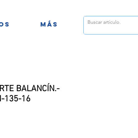
FANTILES
OS
MÁS
RTE BALANCÍN.-
M-135-16
io