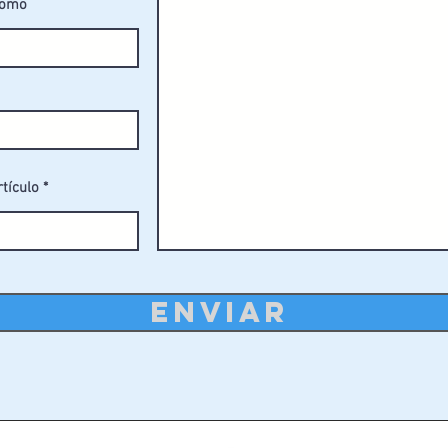
fomo
rtículo
ENVIAR