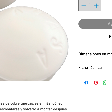
Ag
R
Dimensiones en 
Alto x Diámetro
Ficha Técnica
22 x 30
Ficha Técnica:
PDF
sa de cubre tuercas, es el más idóneo,
desmontarse y volverlo a montar después