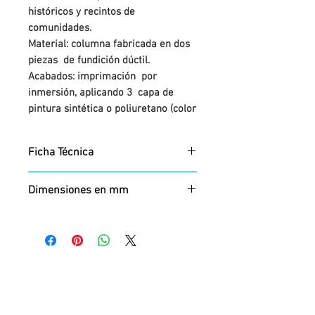
históricos y recintos de
comunidades.
Material: columna fabricada en dos
piezas de fundición dúctil.
Acabados: imprimación por
inmersión, aplicando 3 capa de
pintura sintética o poliuretano (color
a elegir por el cliente dentro de
nuestra gama de colores).
Ficha Técnica
Fijación al suelo con pernos de
anclaje M22 a 700.
DESCARGAR
Dimensiones en mm
Alto x Ancho x Diámetro
316: 3200 x 320 x 265
317: 3000 x 320 x 265